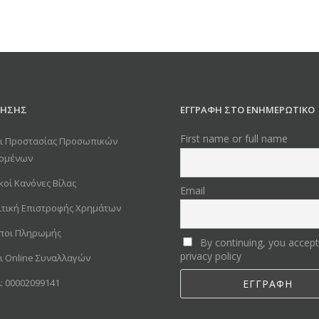
ΡΗΣΗΣ
ΕΓΓΡΑΦΗ ΣΤΟ ΕΝΗΜΕΡΩΤΙΚΟ
First name or full name
ι Προστασίας Προσωπικών
ομένων
κοί Κανόνες Βίλας
Email
ιτική Επιστροφής Χρημάτων
ποι Πληρωμής
By continuing, you accept
privacy policy
ι Online Συναλλαγών
: 00002099141