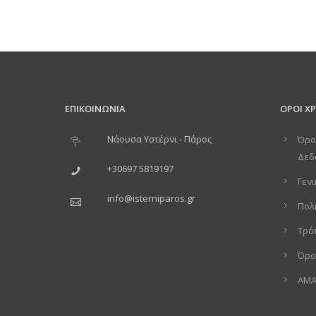
ΕΠΙΚΟΙΝΩΝΙΑ
ΟΡΟΙ Χ
Νάουσα Υστέρνι - Πάρος
Όρο
Δεδ
+30697 5819197
Γενι
info@isterniparos.gr
Πολ
Τρό
Όρο
ΑΜΑ